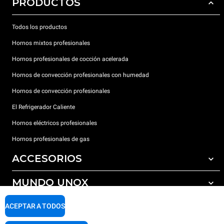
PRODUCTOS
Todos los productos
Hornos mixtos profesionales
Hornos profesionales de cocción acelerada
Hornos de convección profesionales con humedad
Hornos de convección profesionales
El Refrigerador Caliente
Hornos eléctricos profesionales
Hornos profesionales de gas
ACCESORIOS
MUNDO UNOX
Todos los accesorios
Detergentes para lavado automático
SOPORTE
ACEPTAR A TODOS
Nuestras sedes en el mundo
Detergentes para lavado manual