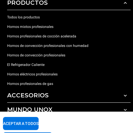
PRODUCTOS
Todos los productos
Hornos mixtos profesionales
Hornos profesionales de cocción acelerada
Hornos de convección profesionales con humedad
Hornos de convección profesionales
El Refrigerador Caliente
Hornos eléctricos profesionales
Hornos profesionales de gas
ACCESORIOS
MUNDO UNOX
Todos los accesorios
Detergentes para lavado automático
SOPORTE
ACEPTAR A TODOS
Nuestras sedes en el mundo
Detergentes para lavado manual