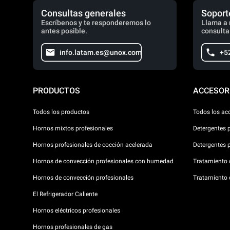
Consultas generales
Soport
Escríbenos y te responderemos lo
Llama a 
antes posible.
consulta
info.latam.es@unox.com
+5
PRODUCTOS
ACCESOR
Todos los productos
Todos los ac
Hornos mixtos profesionales
Detergentes 
Hornos profesionales de cocción acelerada
Detergentes 
Hornos de convección profesionales con humedad
Tratamiento d
Hornos de convección profesionales
Tratamiento 
El Refrigerador Caliente
Hornos eléctricos profesionales
Hornos profesionales de gas