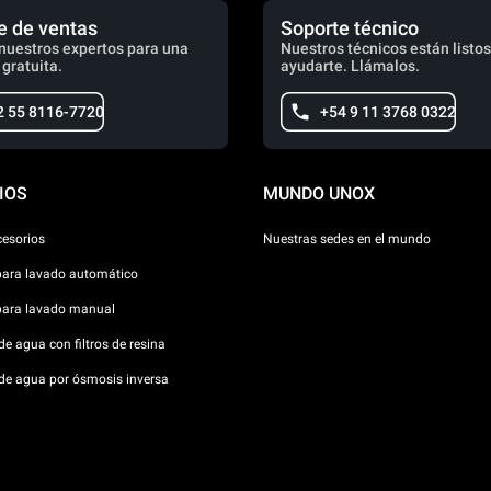
e de ventas
Soporte técnico
nuestros expertos para una
Nuestros técnicos están listos
 gratuita.
ayudarte. Llámalos.
2 55 8116-7720
+54 9 11 3768 0322
IOS
MUNDO UNOX
cesorios
Nuestras sedes en el mundo
para lavado automático
para lavado manual
e agua con filtros de resina
de agua por ósmosis inversa