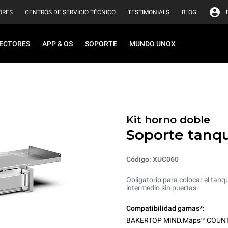
ORES
CENTROS DE SERVICIO TÉCNICO
TESTIMONIALS
BLOG
ECTORES
APP & OS
SOPORTE
MUNDO UNOX
Kit horno doble
Soporte tanq
Código: XUC060
Obligatorio para colocar el ta
intermedio sin puertas.
Compatibilidad gamas*:
BAKERTOP MIND.Maps™ COUN