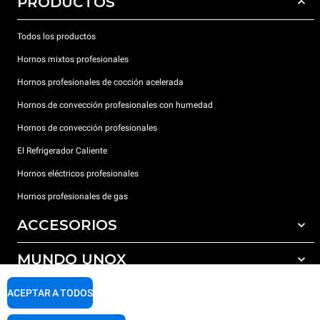
PRODUCTOS
Todos los productos
Hornos mixtos profesionales
Hornos profesionales de cocción acelerada
Hornos de convección profesionales con humedad
Hornos de convección profesionales
El Refrigerador Caliente
Hornos eléctricos profesionales
Hornos profesionales de gas
ACCESORIOS
MUNDO UNOX
Todos los accesorios
Detergentes para lavado automático
SOPORTE
ACEPTAR A TODOS
Nuestras sedes en el mundo
Detergentes para lavado manual