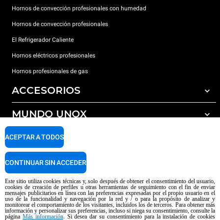
Hornos de convección profesionales con humedad
Hornos de convección profesionales
El Refrigerador Caliente
Hornos eléctricos profesionales
Hornos profesionales de gas
ACCESORIOS
MUNDO UNOX
Todos los accesorios
Detergentes para lavado automático
SOPORTE
ACEPTAR A TODOS
Nuestras sedes en el mundo
Detergentes para lavado manual
Tratamiento de agua con filtros de resina
Garantía Unox
CONTINUAR SIN ACCEDER
Tratamiento de agua por ósmosis inversa
Red de distribuidores
Este sitio utiliza cookies técnicas y, solo después de obtener el consentimiento del usuario,
cookies de creación de perfiles u otras herramientas de seguimiento con el fin de enviar
Centros de servicio técnico
mensajes publicitarios en línea con las preferencias expresadas por el propio usuario en el
uso de la funcionalidad y navegación por la red y / o para la propósito de analizar y
Aviso sobre el contenido generado por IA
Privacy policy
Cookie policy
monitorear el comportamiento de los visitantes, incluidos los de terceros. Para obtener más
información y personalizar sus preferencias, incluso si niega su consentimiento, consulte la
Copyright 2026 UNOX SpA Todos los derechos reservados. Reg. Imp. Padova
página
Más información
. Si desea dar su consentimiento para la instalación de cookies