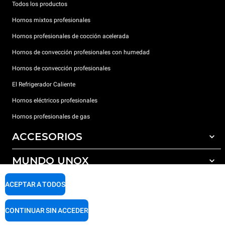
Todos los productos
Hornos mixtos profesionales
Hornos profesionales de cocción acelerada
Hornos de convección profesionales con humedad
Hornos de convección profesionales
El Refrigerador Caliente
Hornos eléctricos profesionales
Hornos profesionales de gas
ACCESORIOS
MUNDO UNOX
Todos los accesorios
Detergentes para lavado automático
SOPORTE
ACEPTAR A TODOS
Nuestras sedes en el mundo
Detergentes para lavado manual
Tratamiento de agua con filtros de resina
Garantía Unox
CONTINUAR SIN ACCEDER