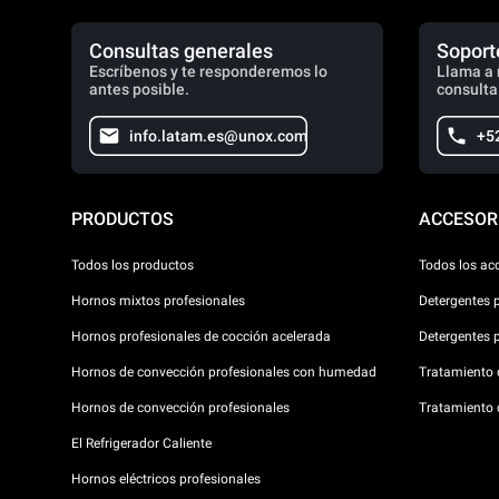
Consultas generales
Soport
Escríbenos y te responderemos lo
Llama a 
antes posible.
consulta
info.latam.es@unox.com
+5
PRODUCTOS
ACCESOR
Todos los productos
Todos los ac
Hornos mixtos profesionales
Detergentes 
Hornos profesionales de cocción acelerada
Detergentes 
Hornos de convección profesionales con humedad
Tratamiento d
Hornos de convección profesionales
Tratamiento 
El Refrigerador Caliente
Hornos eléctricos profesionales