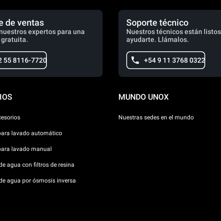
e de ventas
Soporte técnico
nuestros expertos para una
Nuestros técnicos están listos
 gratuita.
ayudarte. Llámalos.
2 55 8116-7720
+54 9 11 3768 0322
IOS
MUNDO UNOX
cesorios
Nuestras sedes en el mundo
para lavado automático
para lavado manual
e agua con filtros de resina
de agua por ósmosis inversa