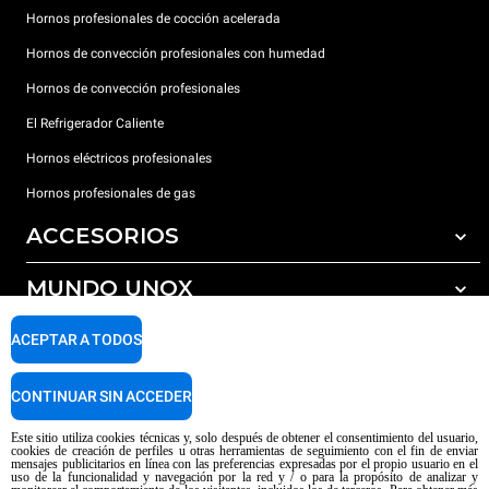
Hornos profesionales de cocción acelerada
Hornos de convección profesionales con humedad
Hornos de convección profesionales
El Refrigerador Caliente
Hornos eléctricos profesionales
Hornos profesionales de gas
ACCESORIOS
MUNDO UNOX
Todos los accesorios
Detergentes para lavado automático
SOPORTE
ACEPTAR A TODOS
Nuestras sedes en el mundo
Detergentes para lavado manual
Tratamiento de agua con filtros de resina
Garantía Unox
CONTINUAR SIN ACCEDER
Tratamiento de agua por ósmosis inversa
Red de distribuidores
Este sitio utiliza cookies técnicas y, solo después de obtener el consentimiento del usuario,
cookies de creación de perfiles u otras herramientas de seguimiento con el fin de enviar
Centros de servicio técnico
mensajes publicitarios en línea con las preferencias expresadas por el propio usuario en el
uso de la funcionalidad y navegación por la red y / o para la propósito de analizar y
Aviso sobre el contenido generado por IA
Privacy policy
Cookie policy