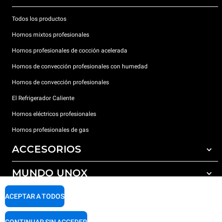
Todos los productos
Hornos mixtos profesionales
Hornos profesionales de cocción acelerada
Hornos de convección profesionales con humedad
Hornos de convección profesionales
El Refrigerador Caliente
Hornos eléctricos profesionales
Hornos profesionales de gas
ACCESORIOS
MUNDO UNOX
Todos los accesorios
Detergentes para lavado automático
SOPORTE
ACEPTAR A TODOS
Nuestras sedes en el mundo
Detergentes para lavado manual
Tratamiento de agua con filtros de resina
Garantía Unox