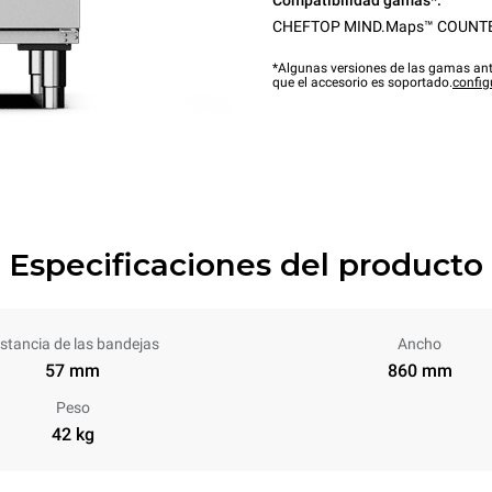
Compatibilidad gamas*:
CHEFTOP MIND.Maps™ COUNT
*Algunas versiones de las gamas ant
que el accesorio es soportado.
config
Especificaciones del producto
istancia de las bandejas
Ancho
57 mm
860 mm
Peso
42 kg