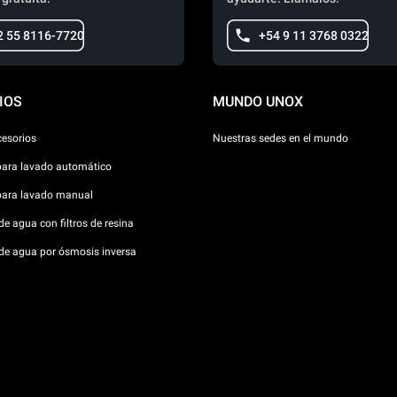
2 55 8116-7720
+54 9 11 3768 0322
IOS
MUNDO UNOX
cesorios
Nuestras sedes en el mundo
para lavado automático
para lavado manual
e agua con filtros de resina
de agua por ósmosis inversa