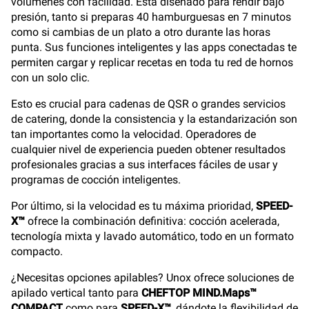
volúmenes con facilidad. Está diseñado para rendir bajo
presión, tanto si preparas 40 hamburguesas en 7 minutos
como si cambias de un plato a otro durante las horas
punta. Sus funciones inteligentes y las apps conectadas te
permiten cargar y replicar recetas en toda tu red de hornos
con un solo clic.
Esto es crucial para cadenas de QSR o grandes servicios
de catering, donde la consistencia y la estandarización son
tan importantes como la velocidad. Operadores de
cualquier nivel de experiencia pueden obtener resultados
profesionales gracias a sus interfaces fáciles de usar y
programas de cocción inteligentes.
Por último, si la velocidad es tu máxima prioridad,
SPEED-
X™
ofrece la combinación definitiva: cocción acelerada,
tecnología mixta y lavado automático, todo en un formato
compacto.
¿Necesitas opciones apilables? Unox ofrece soluciones de
apilado vertical tanto para
CHEFTOP MIND.Maps™
COMPACT
como para
SPEED-X™
, dándote la flexibilidad de