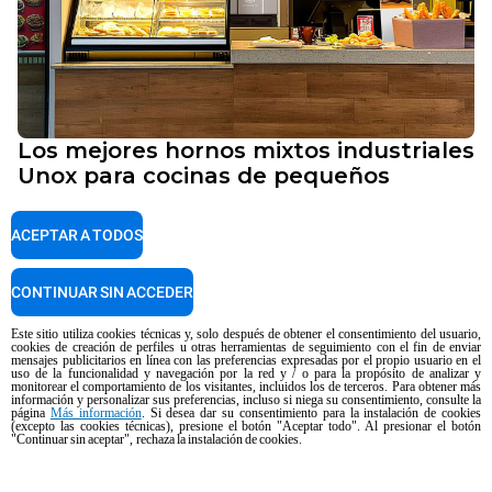
Los mejores hornos mixtos industriales
Unox para cocinas de pequeños
restaurantes
Los restaurantes independientes suelen trabajar en
ACEPTAR A TODOS
cocinas compactas, pero eso no significa renunciar a la
variedad del menú ni a la precisión de la cocción. Los
CONTINUAR SIN ACCEDER
mejores
hornos mixtos compactos industriales
para estos
entornos deben ser flexibles, ocupar poco espacio e
Este sitio utiliza cookies técnicas y, solo después de obtener el consentimiento del usuario,
intuitivos de usar en un servicio à la carte de ritmo
cookies de creación de perfiles u otras herramientas de seguimiento con el fin de enviar
mensajes publicitarios en línea con las preferencias expresadas por el propio usuario en el
acelerado.
uso de la funcionalidad y navegación por la red y / o para la propósito de analizar y
monitorear el comportamiento de los visitantes, incluidos los de terceros. Para obtener más
información y personalizar sus preferencias, incluso si niega su consentimiento, consulte la
Unox ha diseñado cada detalle de
CHEFTOP MIND.Maps™
página
Más información
. Si desea dar su consentimiento para la instalación de cookies
(excepto las cookies técnicas), presione el botón "Aceptar todo". Al presionar el botón
COMPACT
para responder exactamente a estas
"Continuar sin aceptar", rechaza la instalación de cookies.
necesidades. Su cámara de cocción está concebida para
optimizar la distribución del flujo de aire, garantizando