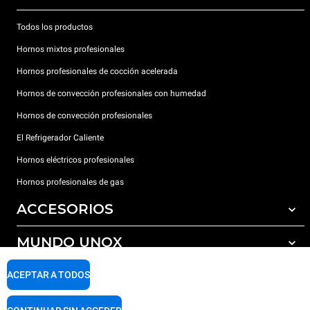
Todos los productos
Hornos mixtos profesionales
Hornos profesionales de cocción acelerada
Hornos de convección profesionales con humedad
Hornos de convección profesionales
El Refrigerador Caliente
Hornos eléctricos profesionales
Hornos profesionales de gas
ACCESORIOS
MUNDO UNOX
Todos los accesorios
Detergentes para lavado automático
SOPORTE
ACEPTAR A TODOS
Nuestras sedes en el mundo
Detergentes para lavado manual
Tratamiento de agua con filtros de resina
Garantía Unox