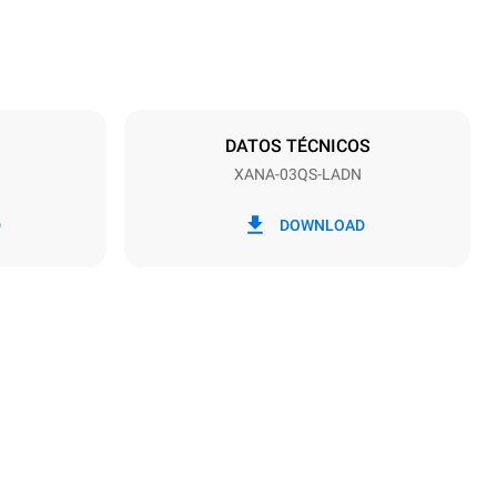
Distancia entre bandejas
75 mm
DATOS TÉCNICOS
XANA-03QS-LADN
frecuencia
50 / 60 Hz
D
DOWNLOAD