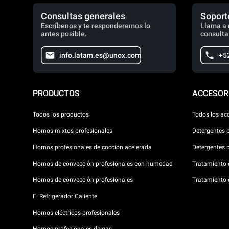
Consultas generales
Soport
Escríbenos y te responderemos lo
Llama a 
antes posible.
consulta
info.latam.es@unox.com
+5
PRODUCTOS
ACCESOR
Todos los productos
Todos los ac
Hornos mixtos profesionales
Detergentes 
Hornos profesionales de cocción acelerada
Detergentes 
Hornos de convección profesionales con humedad
Tratamiento d
Hornos de convección profesionales
Tratamiento 
El Refrigerador Caliente
Hornos eléctricos profesionales
Hornos profesionales de gas