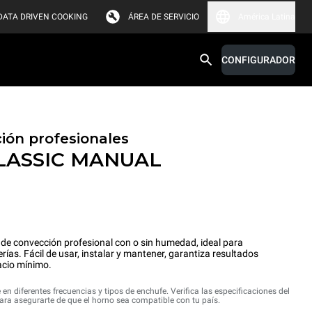
DATA DRIVEN COOKING
ÁREA DE SERVICIO
América Latina
CONFIGURADOR
ión profesionales
LASSIC
MANUAL
e convección profesional con o sin humedad, ideal para
as. Fácil de usar, instalar y mantener, garantiza resultados
acio mínimo.
 en diferentes frecuencias y tipos de enchufe. Verifica las especificaciones del
ra asegurarte de que el horno sea compatible con tu país.