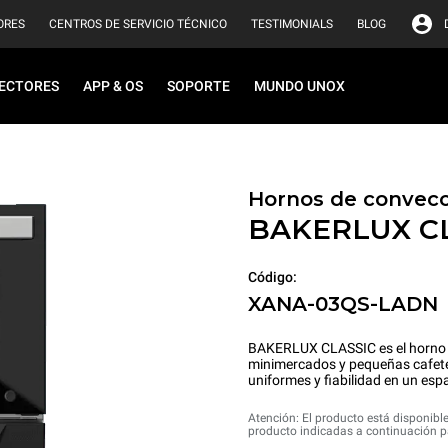
ORES
CENTROS DE SERVICIO TÉCNICO
TESTIMONIALS
BLOG
ECTORES
APP & OS
SOPORTE
MUNDO UNOX
Hornos de convecc
BAKERLUX C
Código:
XANA-03QS-LADN
BAKERLUX CLASSIC es el horno d
minimercados y pequeñas cafeterí
uniformes y fiabilidad en un esp
Atención: El producto está disponible
producto indicadas a continuación pa