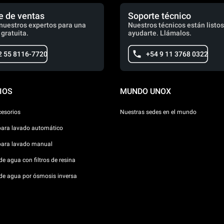
e de ventas
Soporte técnico
nuestros expertos para una
Nuestros técnicos están listos
 gratuita.
ayudarte. Llámalos.
2 55 8116-7720
+54 9 11 3768 0322
IOS
MUNDO UNOX
cesorios
Nuestras sedes en el mundo
para lavado automático
para lavado manual
e agua con filtros de resina
de agua por ósmosis inversa