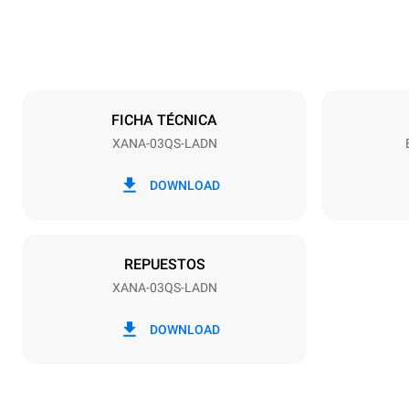
Especificaciones de la bandeja
Número de ba
3
FICHA TÉCNICA
XANA-03QS-LADN
Alimentación
Voltaje
120V 1~
DOWNLOAD
Tipo de enchu
NEMA 5-15P
REPUESTOS
XANA-03QS-LADN
DOWNLOAD