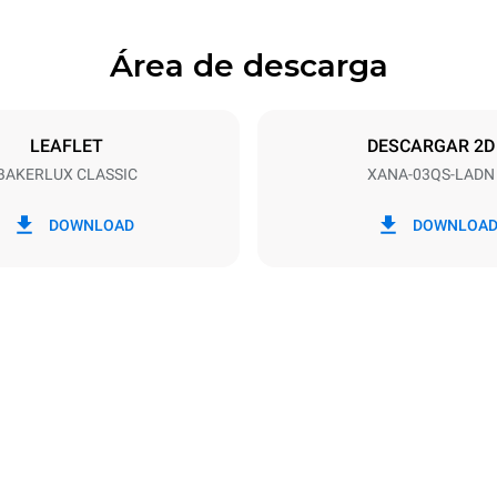
Área de descarga
ndejas
Tamaño de la bandeja
342x242
LEAFLET
DESCARGAR 2D
BAKERLUX CLASSIC
XANA-03QS-LADN
Energia electrica
1.35 kW
DOWNLOAD
DOWNLOA
fe
 | SJTO