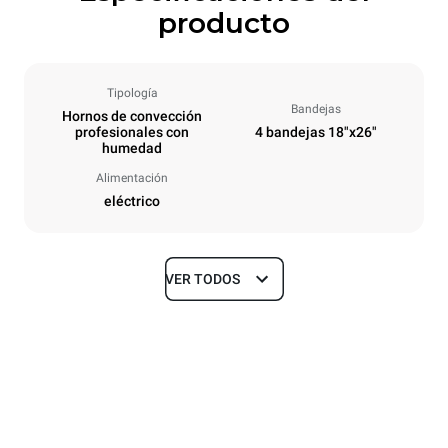
producto
Tipología
Bandejas
Hornos de convección
profesionales con
4 bandejas 18"x26"
humedad
Alimentación
eléctrico
VER TODOS
Tamaños
Ancho
Profundidad
800 mm
752 mm
Altura
Peso
595 mm
39 kg