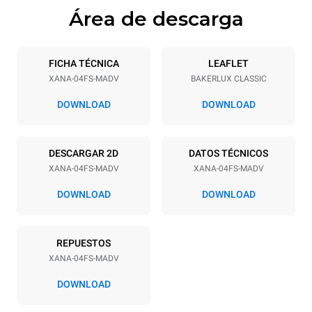
Área de descarga
Especificaciones de la bandeja
Número de bandejas
Tamaño de la bandeja
4
18"x26"
FICHA TÉCNICA
LEAFLET
XANA-04FS-MADV
BAKERLUX CLASSIC
DOWNLOAD
DOWNLOAD
Alimentación
Voltaje
Energia electrica
DESCARGAR 2D
DATOS TÉCNICOS
240V 2~ / 208V 2~
4.4 kW / 5.8 kW
XANA-04FS-MADV
XANA-04FS-MADV
frecuencia
Tipo de enchufe
50 / 60 Hz
NEMA L6-30P | SJOOW
DOWNLOAD
DOWNLOAD
REPUESTOS
XANA-04FS-MADV
DOWNLOAD