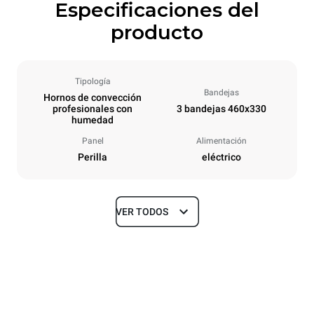
Especificaciones del
producto
Tipología
Bandejas
Hornos de convección
profesionales con
3 bandejas 460x330
humedad
Panel
Alimentación
Perilla
eléctrico
VER TODOS
Tamaños
Ancho
Profundidad
600 mm
612 mm
Altura
Peso
467 mm
34 kg