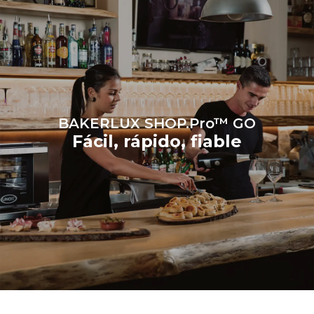
dependen de la mezcla de
energía de la red a la que
está conectado; estas
últimas pueden eliminarse
eligiendo comprar energía
producida a partir de
fuentes
renovables.
Greenhouse
Gas Protocol
BAKERLUX SHOP.Pro™ GO
Fácil, rápido, fiable