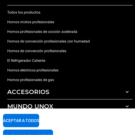
Todos los productos
Hornos mixtos profesionales
Hornos profesionales de cocción acelerada
Hornos de convección profesionales con humedad
Hornos de convección profesionales
El Refrigerador Caliente
Hornos eléctricos profesionales
Hornos profesionales de gas
ACCESORIOS
MUNDO UNOX
Todos los accesorios
Detergentes para lavado automático
SOPORTE
ACEPTAR A TODOS
Nuestras sedes en el mundo
Detergentes para lavado manual