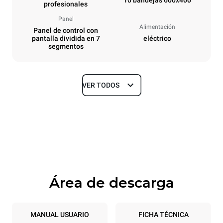
10 bandejas 600x400
profesionales
Panel
Alimentación
Panel de control con
pantalla dividida en 7
eléctrico
segmentos
VER TODOS
Tamaños
Ancho
Profundidad
800 mm
811 mm
Altura
Peso
952 mm
96 kg
Área de descarga
Especificaciones de la bandeja
Número de bandejas
Tamaño de la bandeja
10
600x400
MANUAL USUARIO
FICHA TÉCNICA