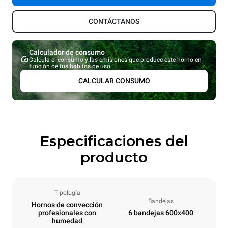
CONTÁCTANOS
Calculador de consumo
Calcula el consumo y las emisiones que produce este horno en
función de tus hábitos de uso.
CALCULAR CONSUMO
Especificaciones del
producto
Tipología
Bandejas
Hornos de convección
profesionales con
6 bandejas 600x400
humedad