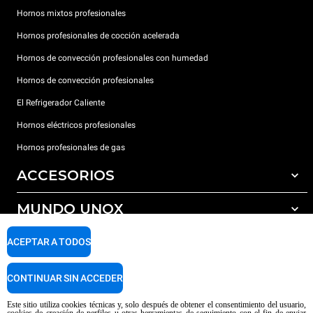
Hornos mixtos profesionales
Hornos profesionales de cocción acelerada
Hornos de convección profesionales con humedad
Hornos de convección profesionales
El Refrigerador Caliente
Hornos eléctricos profesionales
Hornos profesionales de gas
ACCESORIOS
MUNDO UNOX
Todos los accesorios
Detergentes para lavado automático
SOPORTE
ACEPTAR A TODOS
Nuestras sedes en el mundo
Detergentes para lavado manual
Tratamiento de agua con filtros de resina
Garantía Unox
CONTINUAR SIN ACCEDER
Tratamiento de agua por ósmosis inversa
Red de distribuidores
Este sitio utiliza cookies técnicas y, solo después de obtener el consentimiento del usuario,