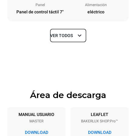
Panel
Alimentación
Panel de control táctil 7"
eléctrico
VER TODOS
Tamaños
Ancho
Profundidad
800 mm
811 mm
Altura
Peso
682 mm
72 kg
Área de descarga
Especificaciones de la bandeja
Número de bandejas
Tamaño de la bandeja
6
600x400
MANUAL USUARIO
LEAFLET
MASTER
BAKERLUX SHOP.Pro™
Distancia entre bandejas
75 mm
DOWNLOAD
DOWNLOAD