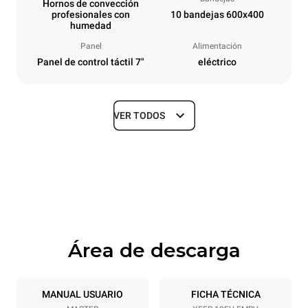
Hornos de convección
profesionales con
10 bandejas 600x400
humedad
Panel
Alimentación
Panel de control táctil 7"
eléctrico
VER TODOS
Tamaños
Ancho
Profundidad
800 mm
811 mm
Altura
Peso
952 mm
96 kg
Área de descarga
Especificaciones de la bandeja
Número de bandejas
Tamaño de la bandeja
10
600x400
MANUAL USUARIO
FICHA TÉCNICA