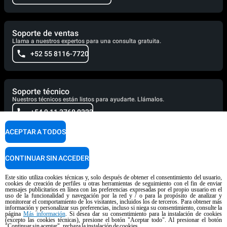
Soporte de ventas
Llama a nuestros expertos para una consulta gratuita.
+52 55 8116-7720
Soporte técnico
Nuestros técnicos están listos para ayudarte. Llámalos.
+54 9 11 3768 0322
ACEPTAR A TODOS
Soporte culinario
Nuestros chefs corporativos están aquí para ayudarte. Responderán
CONTINUAR SIN ACCEDER
pronto.
cooking.support@unox.com
Este sitio utiliza cookies técnicas y, solo después de obtener el consentimiento del usuario,
cookies de creación de perfiles u otras herramientas de seguimiento con el fin de enviar
mensajes publicitarios en línea con las preferencias expresadas por el propio usuario en el
uso de la funcionalidad y navegación por la red y / o para la propósito de analizar y
monitorear el comportamiento de los visitantes, incluidos los de terceros. Para obtener más
información y personalizar sus preferencias, incluso si niega su consentimiento, consulte la
página
Más información
. Si desea dar su consentimiento para la instalación de cookies
PRODUCTOS
(excepto las cookies técnicas), presione el botón "Aceptar todo". Al presionar el botón
"Continuar sin aceptar", rechaza la instalación de cookies.