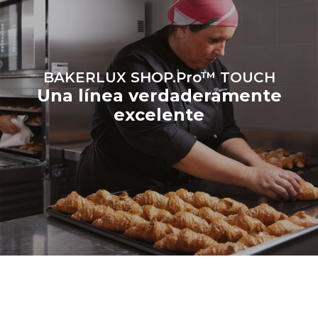
eligiendo comprar energía
producida a partir de
fuentes
renovables.
Greenhouse
Gas Protocol
BAKERLUX SHOP.Pro™ TOUCH
Una línea verdaderamente
excelente