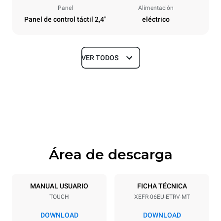
Panel
Alimentación
Panel de control táctil 2,4"
eléctrico
VER TODOS
Tamaños
Ancho
Profundidad
800 mm
811 mm
Altura
Peso
682 mm
72 kg
Área de descarga
Especificaciones de la bandeja
Número de bandejas
Tamaño de la bandeja
6
600x400
MANUAL USUARIO
FICHA TÉCNICA
TOUCH
XEFR-06EU-ETRV-MT
Distancia entre bandejas
75 mm
DOWNLOAD
DOWNLOAD