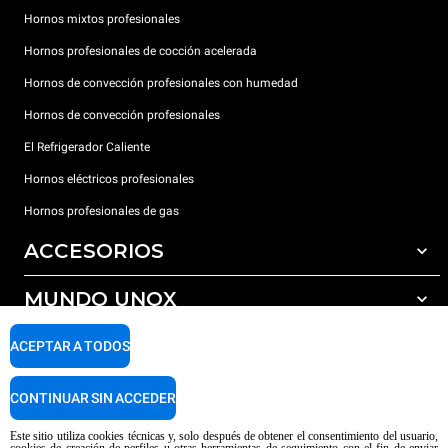
Hornos mixtos profesionales
Hornos profesionales de cocción acelerada
Hornos de convección profesionales con humedad
Hornos de convección profesionales
El Refrigerador Caliente
Hornos eléctricos profesionales
Hornos profesionales de gas
ACCESORIOS
MUNDO UNOX
Todos los accesorios
Detergentes para lavado automático
SOPORTE
ACEPTAR A TODOS
Nuestras sedes en el mundo
Detergentes para lavado manual
Tratamiento de agua con filtros de resina
Garantía Unox
CONTINUAR SIN ACCEDER
Tratamiento de agua por ósmosis inversa
Red de distribuidores
Este sitio utiliza cookies técnicas y, solo después de obtener el consentimiento del usuario,