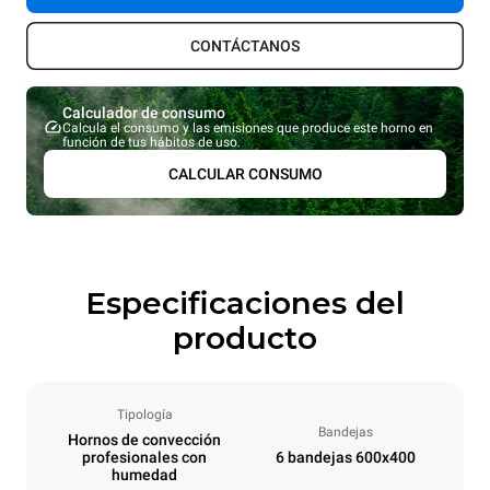
CONTÁCTANOS
Calculador de consumo
Calcula el consumo y las emisiones que produce este horno en
función de tus hábitos de uso.
CALCULAR CONSUMO
Especificaciones del
producto
Tipología
Bandejas
Hornos de convección
profesionales con
6 bandejas 600x400
humedad