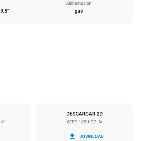
Alimentación
 9,5"
gas
Altura
1162 mm
Distancia entre bandejas
80 mm
DESCARGAR 2D
ps™
XEBC-10EU-GPLM
frecuencia
50 / 60 Hz
D
DOWNLOAD