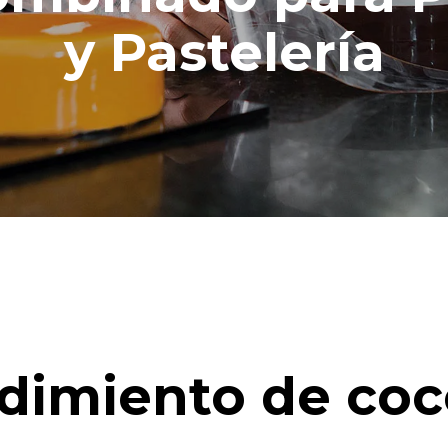
nales (42 semanas/año):
to
y Pastelería
dimiento de coc