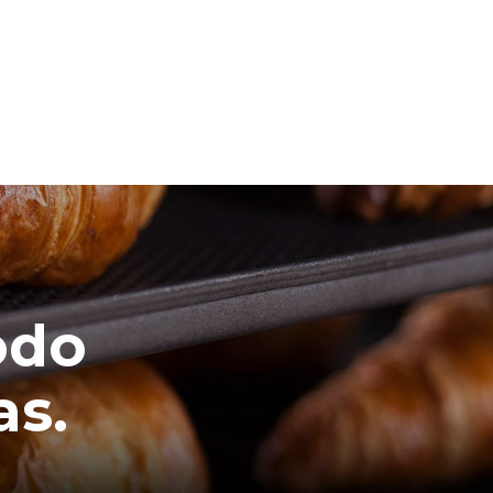
odo
as.