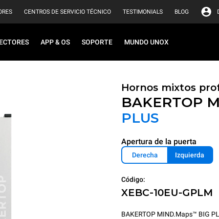
ORES
CENTROS DE SERVICIO TÉCNICO
TESTIMONIALS
BLOG
ECTORES
APP & OS
SOPORTE
MUNDO UNOX
Hornos mixtos pro
BAKERTOP M
PLUS
Apertura de la puerta
Derecha
Izquierda
Código:
XEBC-10EU-GPLM
BAKERTOP MIND.Maps™ BIG PLUS e