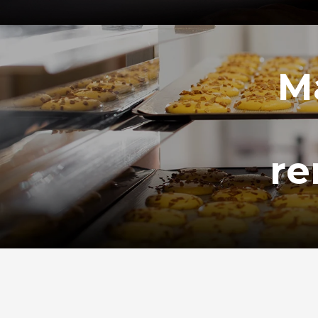
Ma
re