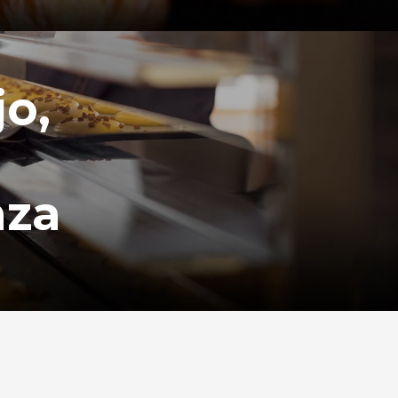
jo,
nza