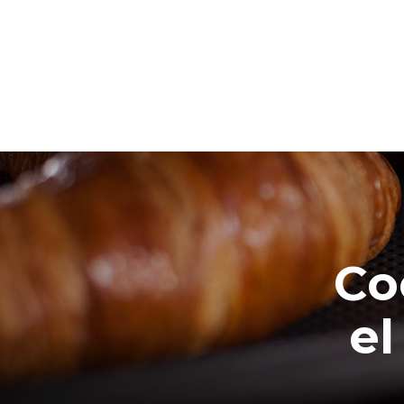
Co
el