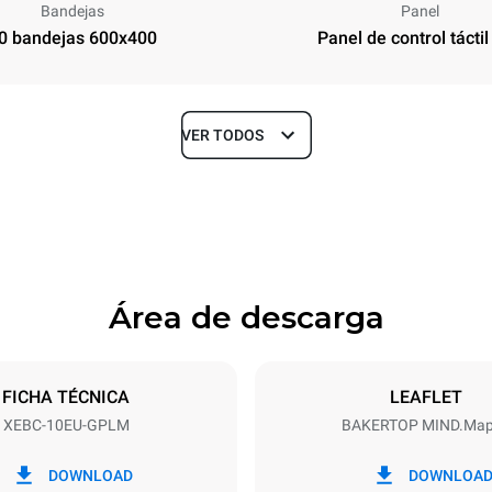
Bandejas
Panel
0 bandejas 600x400
Panel de control táctil
VER TODOS
Profundidad
967 mm
Área de descarga
ndejas
Tamaño de la bandeja
600x400
FICHA TÉCNICA
LEAFLET
XEBC-10EU-GPLM
BAKERTOP MIND.Ma
Energia electrica
N~
1,4 kW
DOWNLOAD
DOWNLOA