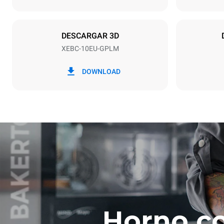
Potencia nomi
25 kW
DESCARGAR 3D
XEBC-10EU-GPLM
*
Consumo en kwh y emisiones de co2
Consumo en 
DOWNLOAD
21,9 kWh/dí
Horno c
Estimación ca