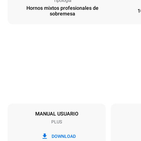
Tipología
Hornos mixtos profesionales de
1
sobremesa
Tamaños
Ancho
860 mm
Peso
163 kg
Especificaciones de la bandeja
Número de ba
10
MANUAL USUARIO
PLUS
Alimentación
Voltaje
220-240V 1
DOWNLOAD