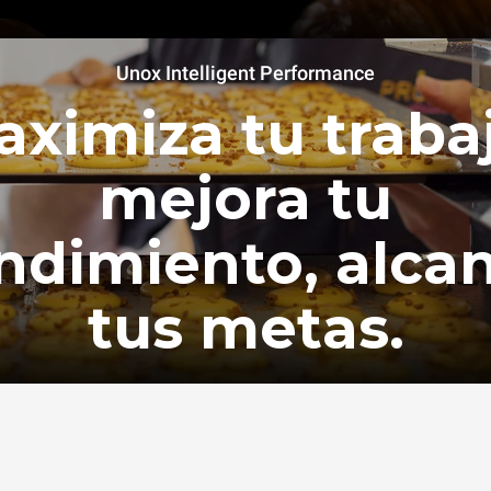
Unox Intelligent Performance
ximiza tu traba
mejora tu
ndimiento, alca
tus metas.