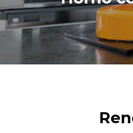
lavados sema
1 lavado cor
Ren