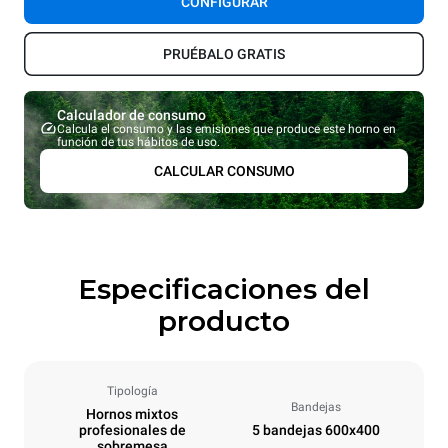
CONFIGURAR
PRUÉBALO GRATIS
Calculador de consumo
Calcula el consumo y las emisiones que produce este horno en
función de tus hábitos de uso.
CALCULAR CONSUMO
Especificaciones del
producto
Tipología
Bandejas
Hornos mixtos
profesionales de
5 bandejas 600x400
sobremesa