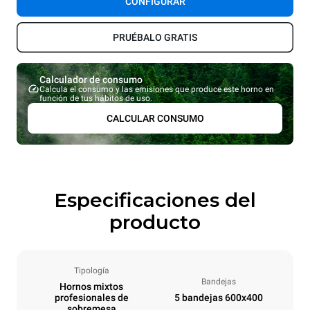
CONFIGURAR
PRUÉBALO GRATIS
Calculador de consumo
Calcula el consumo y las emisiones que produce este horno en
función de tus hábitos de uso.
CALCULAR CONSUMO
Especificaciones del
producto
Tipología
Bandejas
Hornos mixtos
profesionales de
5 bandejas 600x400
sobremesa