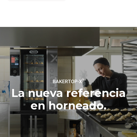
energía de la red a la que
está conectado; estas
últimas pueden eliminarse
eligiendo comprar energía
producida a partir de
fuentes
renovables.
Greenhouse
Gas Protocol
Estimación calculada
Estimación calculada
suponiendo una utilización
suponiendo los siguientes
diaria del horno (300 días/año):
lavados semanales (42
semanas/año):
8 cargas medianas de
1 lavado corto
croissants
™
BAKERTOP-X
La nueva referencia
en horneado.