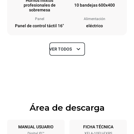
Hornos mixtos
profesionales de
10 bandejas 600x400
sobremesa
Panel
Alimentación
Panel de control táctil 16"
eléctrico
VER TODOS
Tamaños
Ancho
Profundidad
860 mm
1018 mm
Altura
Peso
1219 mm
178 kg
Área de descarga
Especificaciones de la bandeja
Número de bandejas
Tamaño de la bandeja
10
600x400
MANUAL USUARIO
FICHA TÉCNICA
Digital.ID™
XELA-10EU-EXRS