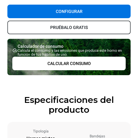
CONFIGURAR
PRUÉBALO GRATIS
Calculador de consumo
Calcula el consumo y las emisiones que produce este horno en
función de tus hábitos de uso.
CALCULAR CONSUMO
Especificaciones del
producto
Tipología
Bandejas