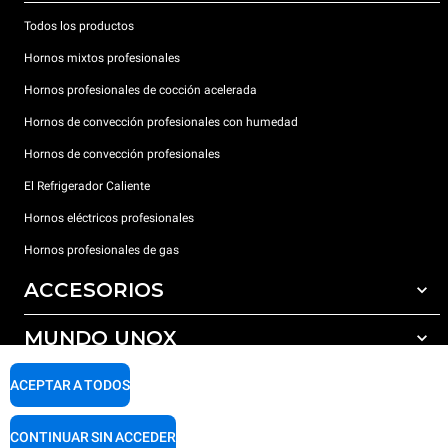
Todos los productos
Hornos mixtos profesionales
Hornos profesionales de cocción acelerada
Hornos de convección profesionales con humedad
Hornos de convección profesionales
El Refrigerador Caliente
Hornos eléctricos profesionales
Hornos profesionales de gas
ACCESORIOS
MUNDO UNOX
Todos los accesorios
Detergentes para lavado automático
SOPORTE
ACEPTAR A TODOS
Nuestras sedes en el mundo
Detergentes para lavado manual
Tratamiento de agua con filtros de resina
Garantía Unox
CONTINUAR SIN ACCEDER