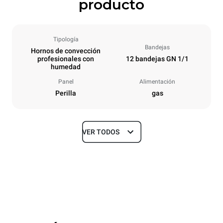
producto
Tipología
Bandejas
Hornos de convección
profesionales con
12 bandejas GN 1/1
humedad
Panel
Alimentación
Perilla
gas
VER TODOS
Tamaños
Ancho
Profundidad
860 mm
882 mm
Altura
Peso
1464 mm
130 kg