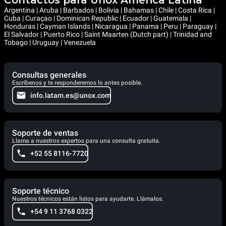
Contactos para Unox América Latina
Argentina | Aruba | Barbados | Bolivia | Bahamas | Chile | Costa Rica |
Cuba | Curaçao | Dominican Republic | Ecuador | Guatemala |
Honduras | Cayman Islands | Nicaragua | Panama | Peru | Paraguay |
El Salvador | Puerto Rico | Saint Maarten (Dutch part) | Trinidad and
Tobago | Uruguay | Venezuela
Consultas generales
Escríbenos y te responderemos lo antes posible.
info.latam.es@unox.com
Soporte de ventas
Llama a nuestros expertos para una consulta gratuita.
+52 55 8116-7720
Soporte técnico
Nuestros técnicos están listos para ayudarte. Llámalos.
+54 9 11 3768 0322