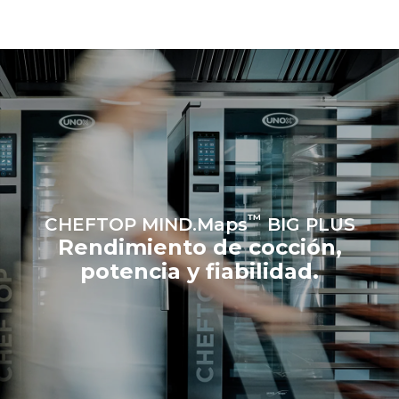
eligiendo comprar energía
producida a partir de
fuentes
renovables.
Greenhouse
Gas Protocol
Estimación calculada
Estimación calculada
suponiendo una utilización
suponiendo los siguientes
diaria del horno (365 días/año):
lavados semanales (52
semanas/año):
6 cargas completas de
7 lavados largos
pollos asados
6 cargas completas de
cocción al vapor
™
CHEFTOP MIND.Maps
BIG PLUS
Rendimiento de cocción,
potencia y fiabilidad.