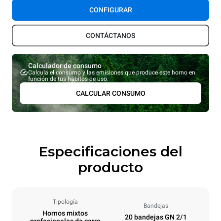
CONFIGURAR
CONTÁCTANOS
Calculador de consumo
Calcula el consumo y las emisiones que produce este horno en
función de tus hábitos de uso.
CALCULAR CONSUMO
Especificaciones del
producto
Tipología
Bandejas
Hornos mixtos
20 bandejas GN 2/1