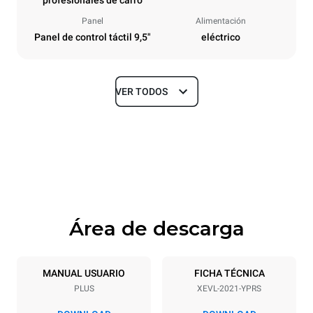
profesionales de carro
Panel
Alimentación
Panel de control táctil 9,5"
eléctrico
VER TODOS
Tamaños
Ancho
Profundidad
892 mm
1164 mm
Altura
Peso
1875 mm
339 kg
Área de descarga
Especificaciones de la bandeja
Número de bandejas
Tamaño de la bandeja
20
GN 2/1
MANUAL USUARIO
FICHA TÉCNICA
PLUS
XEVL-2021-YPRS
Distancia entre bandejas
67 mm