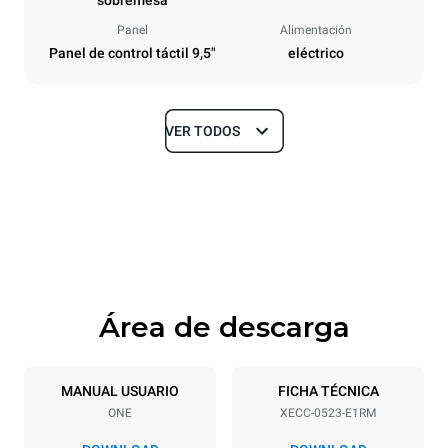
Panel
Alimentación
Panel de control táctil 9,5"
eléctrico
VER TODOS
Tamaños
Ancho
Profundidad
535 mm
672 mm
Altura
Peso
649 mm
56 kg
Área de descarga
Especificaciones de la bandeja
Número de bandejas
Tamaño de la bandeja
5
GN 2/3
MANUAL USUARIO
FICHA TÉCNICA
ONE
XECC-0523-E1RM
Distancia entre bandejas
67 mm