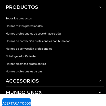
PRODUCTOS
Todos los productos
Hornos mixtos profesionales
Hornos profesionales de cocción acelerada
Hornos de convección profesionales con humedad
Hornos de convección profesionales
El Refrigerador Caliente
Hornos eléctricos profesionales
Hornos profesionales de gas
ACCESORIOS
MUNDO UNOX
Todos los accesorios
Detergentes para lavado automático
SOPORTE
ACEPTAR A TODOS
Nuestras sedes en el mundo