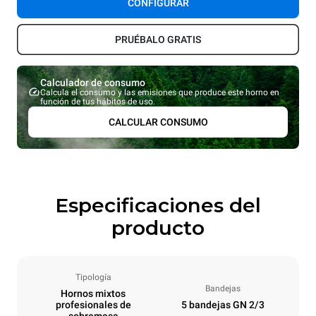
CONFIGURAR
PRUÉBALO GRATIS
Calculador de consumo
Calcula el consumo y las emisiones que produce este horno en
función de tus hábitos de uso.
CALCULAR CONSUMO
Especificaciones del
producto
Tipología
Bandejas
Hornos mixtos
profesionales de
5 bandejas GN 2/3
sobremesa