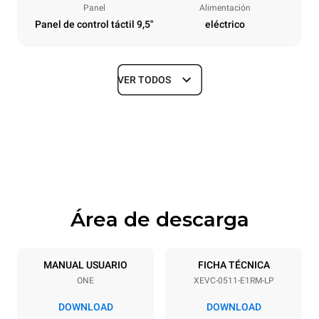
Panel
Alimentación
Panel de control táctil 9,5"
eléctrico
VER TODOS
Tamaños
Ancho
Profundidad
750 mm
783 mm
Altura
Peso
675 mm
66 kg
Área de descarga
Especificaciones de la bandeja
Número de bandejas
Tamaño de la bandeja
5
GN 1/1
MANUAL USUARIO
FICHA TÉCNICA
ONE
XEVC-0511-E1RM-LP
Distancia entre bandejas
67 mm
DOWNLOAD
DOWNLOAD