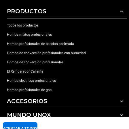
PRODUCTOS
Todos los productos
Hornos mixtos profesionales
Hornos profesionales de cocción acelerada
Hornos de convección profesionales con humedad
Hornos de convección profesionales
El Refrigerador Caliente
Hornos eléctricos profesionales
Hornos profesionales de gas
ACCESORIOS
MUNDO UNOX
Todos los accesorios
Detergentes para lavado automático
SOPORTE
ACEPTAR A TODOS
Nuestras sedes en el mundo