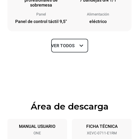
profesionales de
7 bandejas GN 1/1
sobremesa
Panel
Alimentación
Panel de control táctil 9,5"
eléctrico
VER TODOS
Tamaños
Ancho
Profundidad
750 mm
783 mm
Altura
Peso
843 mm
82 kg
Área de descarga
Especificaciones de la bandeja
Número de bandejas
Tamaño de la bandeja
7
GN 1/1
MANUAL USUARIO
FICHA TÉCNICA
ONE
XEVC-0711-E1RM
Distancia entre bandejas