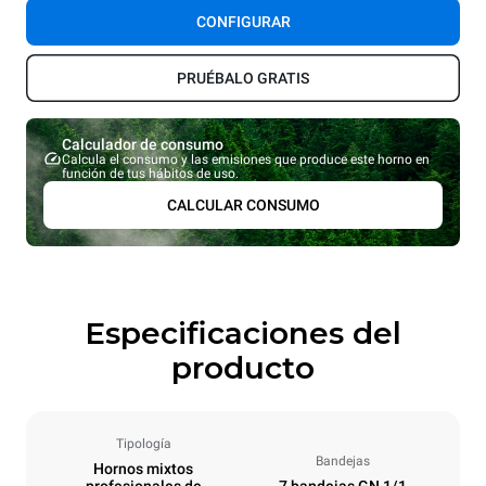
CONFIGURAR
PRUÉBALO GRATIS
Calculador de consumo
Calcula el consumo y las emisiones que produce este horno en
función de tus hábitos de uso.
CALCULAR CONSUMO
Especificaciones del
producto
Tipología
Bandejas
Hornos mixtos