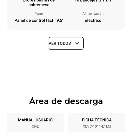
profesionales de
10 bandejas GN 1/1
sobremesa
Panel
Alimentación
Panel de control táctil 9,5"
eléctrico
VER TODOS
Tamaños
Ancho
Profundidad
750 mm
783 mm
Altura
Peso
1010 mm
92 kg
Área de descarga
Especificaciones de la bandeja
Número de bandejas
Tamaño de la bandeja
10
GN 1/1
MANUAL USUARIO
FICHA TÉCNICA
ONE
XEVC-1011-E1LM
Distancia entre bandejas