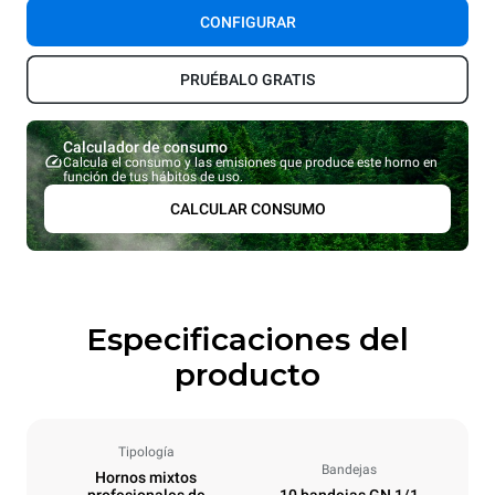
CONFIGURAR
PRUÉBALO GRATIS
Calculador de consumo
Calcula el consumo y las emisiones que produce este horno en
función de tus hábitos de uso.
CALCULAR CONSUMO
Especificaciones del
producto
Tipología
Bandejas
Hornos mixtos