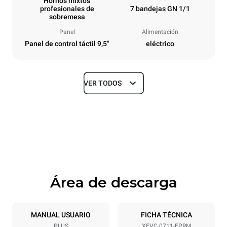
Hornos mixtos
profesionales de
7 bandejas GN 1/1
sobremesa
Panel
Alimentación
Panel de control táctil 9,5"
eléctrico
VER TODOS
Tamaños
Ancho
Profundidad
750 mm
783 mm
Altura
Peso
843 mm
86 kg
Área de descarga
Especificaciones de la bandeja
Número de bandejas
Tamaño de la bandeja
7
GN 1/1
MANUAL USUARIO
FICHA TÉCNICA
PLUS
XEVC-0711-EPRM