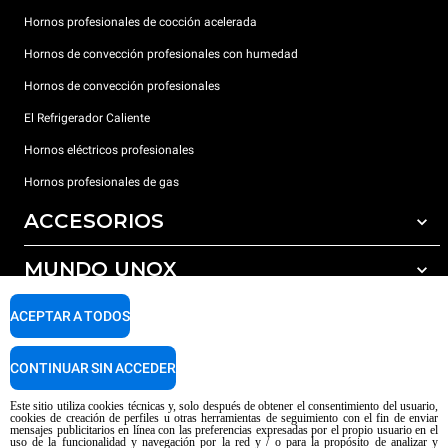
Hornos profesionales de cocción acelerada
Hornos de convección profesionales con humedad
Hornos de convección profesionales
El Refrigerador Caliente
Hornos eléctricos profesionales
Hornos profesionales de gas
ACCESORIOS
MUNDO UNOX
Todos los accesorios
Detergentes para lavado automático
SOPORTE
ACEPTAR A TODOS
Nuestras sedes en el mundo
Detergentes para lavado manual
Tratamiento de agua con filtros de resina
Garantía Unox
CONTINUAR SIN ACCEDER
Tratamiento de agua por ósmosis inversa
Red de distribuidores
Este sitio utiliza cookies técnicas y, solo después de obtener el consentimiento del usuario,
cookies de creación de perfiles u otras herramientas de seguimiento con el fin de enviar
Centros de servicio técnico
mensajes publicitarios en línea con las preferencias expresadas por el propio usuario en el
uso de la funcionalidad y navegación por la red y / o para la propósito de analizar y
Aviso sobre el contenido generado por IA
Privacy policy
Cookie policy