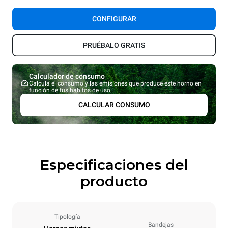
CONFIGURAR
PRUÉBALO GRATIS
Calculador de consumo
Calcula el consumo y las emisiones que produce este horno en
función de tus hábitos de uso.
CALCULAR CONSUMO
Especificaciones del
producto
Tipología
Bandejas