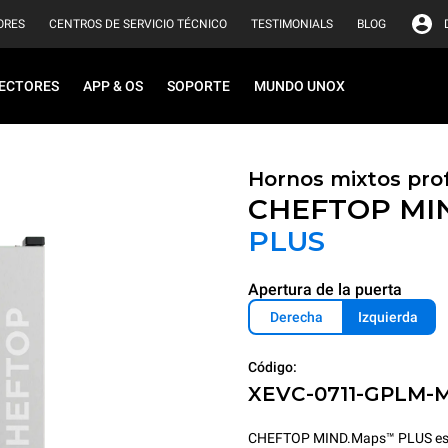
ORES
CENTROS DE SERVICIO TÉCNICO
TESTIMONIALS
BLOG
ECTORES
APP & OS
SOPORTE
MUNDO UNOX
Hornos mixtos pro
CHEFTOP MI
PLUS
Apertura de la puerta
Derecha
Izquierda
Código:
XEVC-0711-GPLM-
CHEFTOP MIND.Maps™ PLUS es el h