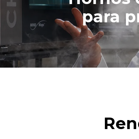
lavados sema
1 lavado lar
para p
1 lavado me
Ren