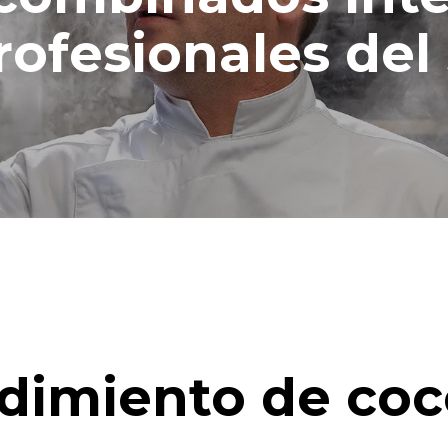
nales (42 semanas/año):
go
rofesionales del 
dio
dimiento de coc