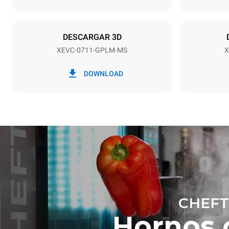
Potencia nomi
19 kW
DESCARGAR 3D
XEVC-0711-GPLM-MS
X
*
Consumo en kwh y emisiones de co2
Consumo en 
DOWNLOAD
36,7 kWh/dí
CHEFT
Hornos 
Estimación ca