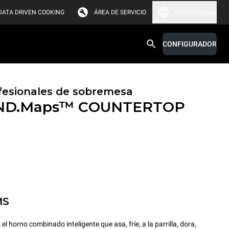
DATA DRIVEN COOKING
ÁREA DE SERVICIO
América Latina
CONFIGURADOR
fesionales de sobremesa
ND.Maps™ COUNTERTOP
MS
orno combinado inteligente que asa, fríe, a la parrilla, dora,