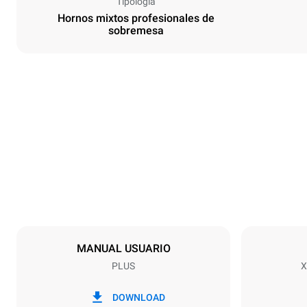
Tipología
Hornos mixtos profesionales de
sobremesa
Tamaños
Ancho
750 mm
Peso
104 kg
Especificaciones de la bandeja
Número de ba
7
MANUAL USUARIO
PLUS
X
Alimentación
Voltaje
220-240V 1
DOWNLOAD