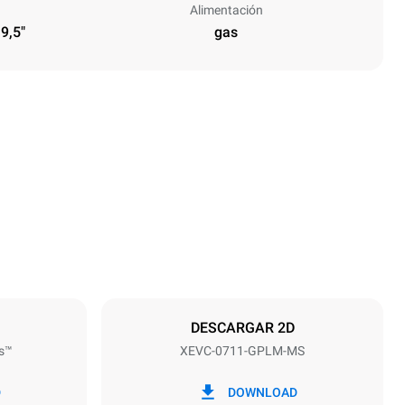
Alimentación
 9,5"
gas
Altura
843 mm
Distancia entre bandejas
67 mm
DESCARGAR 2D
s™
XEVC-0711-GPLM-MS
frecuencia
50 / 60 Hz
D
DOWNLOAD