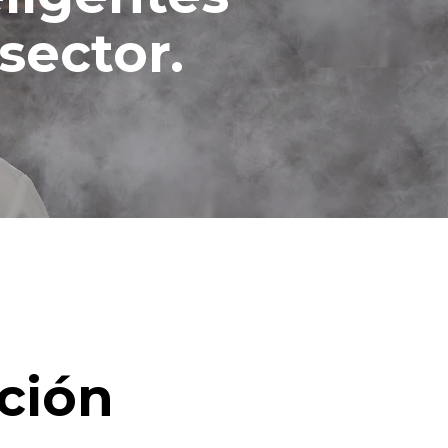
sector.
ción