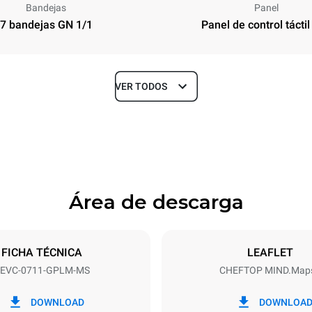
Bandejas
Panel
7 bandejas GN 1/1
Panel de control táctil
VER TODOS
Profundidad
783 mm
Área de descarga
ndejas
Tamaño de la bandeja
GN 1/1
FICHA TÉCNICA
LEAFLET
EVC-0711-GPLM-MS
CHEFTOP MIND.Map
Energia electrica
N~
1 kW
DOWNLOAD
DOWNLOA