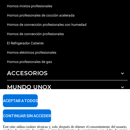
Hornos mixtos profesionales
Hornos profesionales de cocción acelerada
Hornos de convección profesionales con humedad
Hornos de convección profesionales
El Refrigerador Caliente
Hornos eléctricos profesionales
Hornos profesionales de gas
ACCESORIOS
MUNDO UNOX
Todos los accesorios
Detergentes para lavado automático
SOPORTE
ACEPTAR A TODOS
Nuestras sedes en el mundo
Detergentes para lavado manual
Tratamiento de agua con filtros de resina
Garantía Unox
CONTINUAR SIN ACCEDER
Tratamiento de agua por ósmosis inversa
Red de distribuidores
Este sitio utiliza cookies técnicas y, solo después de obtener el consentimiento del usuario,