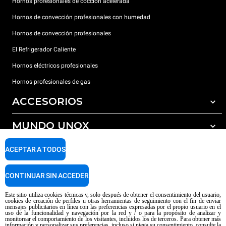
Hornos profesionales de cocción acelerada
Hornos de convección profesionales con humedad
Hornos de convección profesionales
El Refrigerador Caliente
Hornos eléctricos profesionales
Hornos profesionales de gas
ACCESORIOS
MUNDO UNOX
Todos los accesorios
Detergentes para lavado automático
SOPORTE
ACEPTAR A TODOS
Nuestras sedes en el mundo
Detergentes para lavado manual
Tratamiento de agua con filtros de resina
Garantía Unox
CONTINUAR SIN ACCEDER
Tratamiento de agua por ósmosis inversa
Red de distribuidores
Este sitio utiliza cookies técnicas y, solo después de obtener el consentimiento del usuario,
cookies de creación de perfiles u otras herramientas de seguimiento con el fin de enviar
Centros de servicio técnico
mensajes publicitarios en línea con las preferencias expresadas por el propio usuario en el
uso de la funcionalidad y navegación por la red y / o para la propósito de analizar y
Aviso sobre el contenido generado por IA
Privacy policy
Cookie policy
monitorear el comportamiento de los visitantes, incluidos los de terceros. Para obtener más
información y personalizar sus preferencias, incluso si niega su consentimiento, consulte la