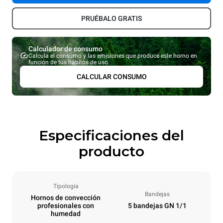
PRUÉBALO GRATIS
Calculador de consumo
Calcula el consumo y las emisiones que produce este horno en
función de tus hábitos de uso.
CALCULAR CONSUMO
Especificaciones del
producto
Tipología
Bandejas
Hornos de convección
profesionales con
5 bandejas GN 1/1
humedad