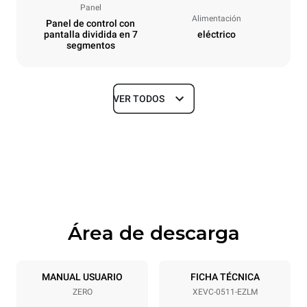
Panel
Alimentación
Panel de control con
pantalla dividida en 7
eléctrico
segmentos
VER TODOS
Tamaños
Ancho
Profundidad
750 mm
783 mm
Altura
Peso
675 mm
61 kg
Área de descarga
Especificaciones de la bandeja
Número de bandejas
Tamaño de la bandeja
5
GN 1/1
MANUAL USUARIO
FICHA TÉCNICA
ZERO
XEVC-0511-EZLM
Distancia entre bandejas