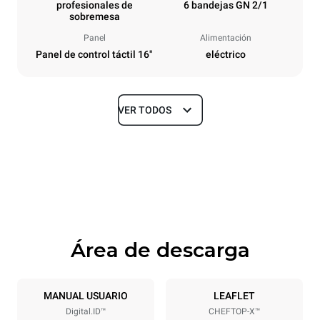
profesionales de
6 bandejas GN 2/1
sobremesa
Panel
Alimentación
Panel de control táctil 16"
eléctrico
VER TODOS
Tamaños
Ancho
Profundidad
860 mm
1180 mm
Altura
Peso
849 mm
150 kg
Área de descarga
Especificaciones de la bandeja
Número de bandejas
Tamaño de la bandeja
6
GN 2/1
MANUAL USUARIO
LEAFLET
Digital.ID™
CHEFTOP-X™
Distancia entre bandejas