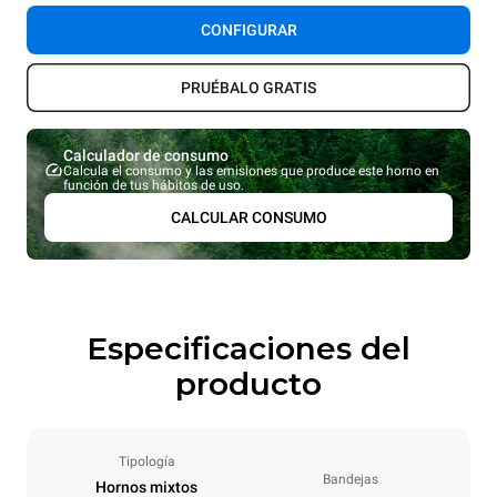
CONFIGURAR
PRUÉBALO GRATIS
Calculador de consumo
Calcula el consumo y las emisiones que produce este horno en
función de tus hábitos de uso.
CALCULAR CONSUMO
Especificaciones del
producto
Tipología
Bandejas
Hornos mixtos