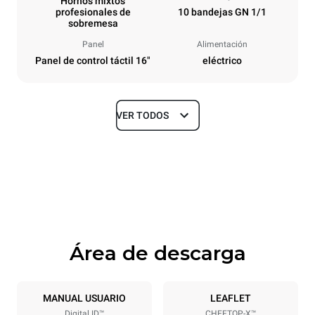
Hornos mixtos
profesionales de
10 bandejas GN 1/1
sobremesa
Panel
Alimentación
Panel de control táctil 16"
eléctrico
VER TODOS
Tamaños
Ancho
Profundidad
750 mm
841 mm
Altura
Peso
1069 mm
132 kg
Área de descarga
Especificaciones de la bandeja
Número de bandejas
Tamaño de la bandeja
10
GN 1/1
MANUAL USUARIO
LEAFLET
Digital.ID™
CHEFTOP-X™