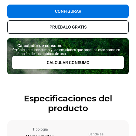
CONFIGURAR
PRUÉBALO GRATIS
Calculador de consumo
Calcula el consumo y las emisiones que produce este horno en
función de tus hábitos de uso.
CALCULAR CONSUMO
Especificaciones del
producto
Tipología
Bandejas