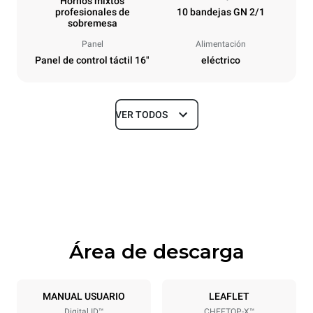
Hornos mixtos
profesionales de
10 bandejas GN 2/1
sobremesa
Panel
Alimentación
Panel de control táctil 16"
eléctrico
VER TODOS
Tamaños
Ancho
Profundidad
860 mm
1180 mm
Altura
Peso
1219 mm
207 kg
Área de descarga
Especificaciones de la bandeja
Número de bandejas
Tamaño de la bandeja
10
GN 2/1
MANUAL USUARIO
LEAFLET
Digital.ID™
CHEFTOP-X™