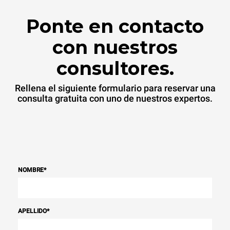
energía de la red a la que
está conectado; estas
Ponte en contacto
últimas pueden eliminarse
eligiendo comprar energía
producida a partir de
con nuestros
fuentes
renovables.
Greenhouse
consultores.
Gas Protocol
Rellena el siguiente formulario para reservar una
consulta gratuita con uno de nuestros expertos.
NOMBRE
*
APELLIDO
*