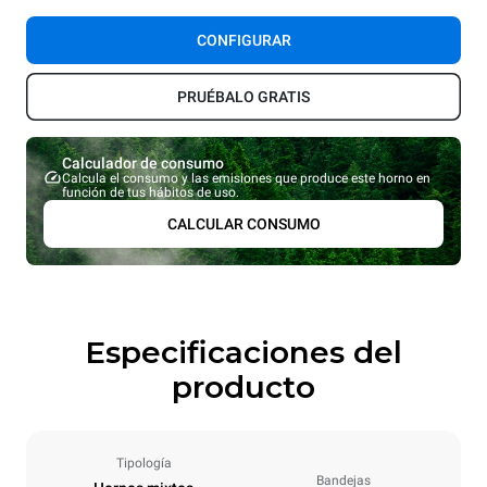
CONFIGURAR
PRUÉBALO GRATIS
Calculador de consumo
Calcula el consumo y las emisiones que produce este horno en
función de tus hábitos de uso.
CALCULAR CONSUMO
Especificaciones del
producto
Tipología
Bandejas