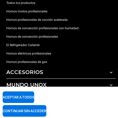
Todos los productos
Hornos mixtos profesionales
Hornos profesionales de cocción acelerada
Hornos de convección profesionales con humedad
Hornos de convección profesionales
El Refrigerador Caliente
Hornos eléctricos profesionales
Hornos profesionales de gas
ACCESORIOS
MUNDO UNOX
Todos los accesorios
Detergentes para lavado automático
SOPORTE
ACEPTAR A TODOS
Nuestras sedes en el mundo
Detergentes para lavado manual
Tratamiento de agua con filtros de resina
Garantía Unox
CONTINUAR SIN ACCEDER