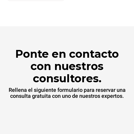
energía de la red a la que
está conectado; estas
últimas pueden eliminarse
eligiendo comprar energía
producida a partir de
fuentes
renovables.
Greenhouse
Gas Protocol
Ponte en contacto
con nuestros
consultores.
Rellena el siguiente formulario para reservar una
consulta gratuita con uno de nuestros expertos.