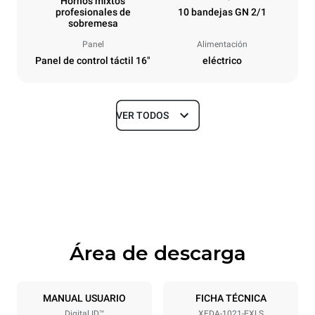
Hornos mixtos
profesionales de
10 bandejas GN 2/1
sobremesa
Panel
Alimentación
Panel de control táctil 16"
eléctrico
VER TODOS
Tamaños
Ancho
Profundidad
860 mm
1180 mm
Altura
Peso
1219 mm
207 kg
Área de descarga
Especificaciones de la bandeja
Número de bandejas
Tamaño de la bandeja
10
GN 2/1
MANUAL USUARIO
FICHA TÉCNICA
Digital.ID™
XEDA-1021-EXLS