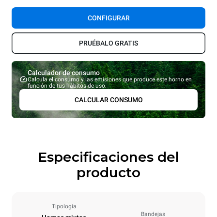
CONFIGURAR
PRUÉBALO GRATIS
Calculador de consumo
Calcula el consumo y las emisiones que produce este horno en
función de tus hábitos de uso.
CALCULAR CONSUMO
Especificaciones del
producto
Tipología
Bandejas