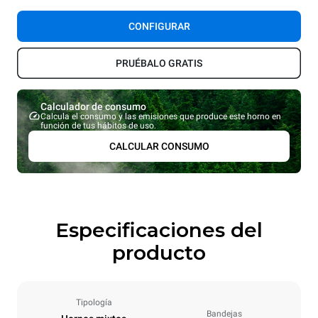
CONFIGURAR
PRUÉBALO GRATIS
Calculador de consumo
Calcula el consumo y las emisiones que produce este horno en
función de tus hábitos de uso.
CALCULAR CONSUMO
Especificaciones del
producto
Tipología
Bandejas