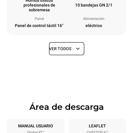
Hornos mixtos
profesionales de
10 bandejas GN 2/1
sobremesa
Panel
Alimentación
Panel de control táctil 16"
eléctrico
VER TODOS
Tamaños
Ancho
Profundidad
860 mm
1180 mm
Altura
Peso
1219 mm
207 kg
Área de descarga
Especificaciones de la bandeja
Número de bandejas
Tamaño de la bandeja
10
GN 2/1
MANUAL USUARIO
LEAFLET
Digital.ID™
CHEFTOP-X™