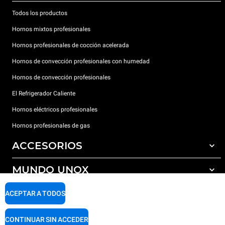
Todos los productos
Hornos mixtos profesionales
Hornos profesionales de cocción acelerada
Hornos de convección profesionales con humedad
Hornos de convección profesionales
El Refrigerador Caliente
Hornos eléctricos profesionales
Hornos profesionales de gas
ACCESORIOS
MUNDO UNOX
Todos los accesorios
Detergentes para lavado automático
SOPORTE
ACEPTAR A TODOS
Nuestras sedes en el mundo
Detergentes para lavado manual
Tratamiento de agua con filtros de resina
Garantía Unox
CONTINUAR SIN ACCEDER