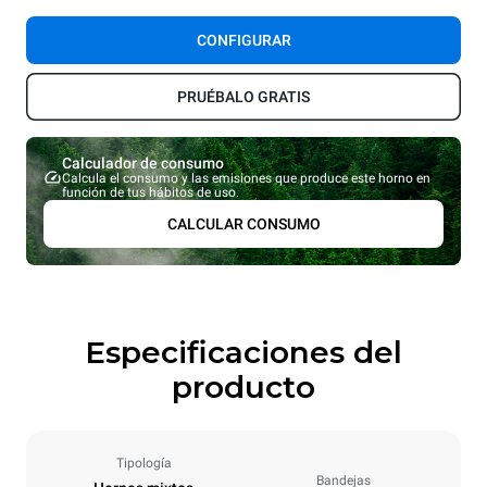
CONFIGURAR
PRUÉBALO GRATIS
Calculador de consumo
Calcula el consumo y las emisiones que produce este horno en
función de tus hábitos de uso.
CALCULAR CONSUMO
Especificaciones del
producto
Tipología
Bandejas