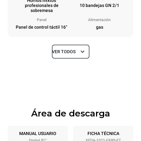
Hornos mixtos
profesionales de
10 bandejas GN 2/1
sobremesa
Panel
Alimentación
Panel de control táctil 16"
gas
VER TODOS
Tamaños
Ancho
Profundidad
860 mm
1180 mm
Altura
Peso
1219 mm
250 kg
Área de descarga
Especificaciones de la bandeja
Número de bandejas
Tamaño de la bandeja
10
GN 2/1
MANUAL USUARIO
FICHA TÉCNICA
Digital.ID™
XEDA-1021-GXRS-ET