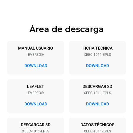
915 mm
82 kg
Área de descarga
Especificaciones de la bandeja
Número de bandejas
Tamaño de la bandeja
10
GN 1/1
MANUAL USUARIO
FICHA TÉCNICA
EVEREO®
XEEC-1011-EPLS
Distancia entre bandejas
67 mm
DOWNLOAD
DOWNLOAD
Alimentación
LEAFLET
DESCARGAR 2D
EVEREO®
XEEC-1011-EPLS
Voltaje
Energia electrica
220-240V 1N~
2,9 kW
DOWNLOAD
DOWNLOAD
frecuencia
Tipo de enchufe
50 / 60 Hz
Schuko | ✓
DESCARGAR 3D
DATOS TÉCNICOS
XEEC-1011-EPLS
XEEC-1011-EPLS