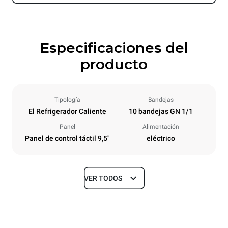
Especificaciones del
producto
Tipología
Bandejas
El Refrigerador Caliente
10 bandejas GN 1/1
Panel
Alimentación
Panel de control táctil 9,5"
eléctrico
VER TODOS
Tamaños
Ancho
Profundidad
750 mm
628 mm
Altura
Peso