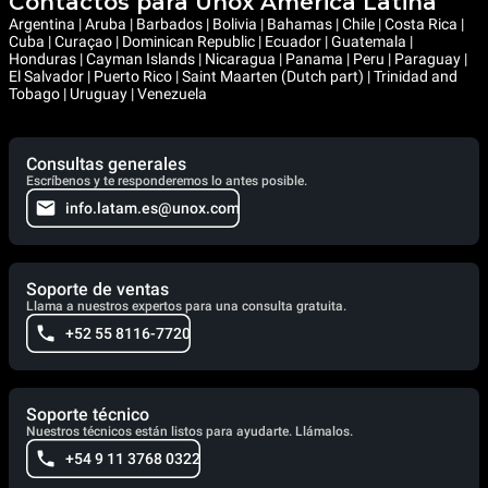
Contactos para Unox América Latina
Argentina | Aruba | Barbados | Bolivia | Bahamas | Chile | Costa Rica |
Cuba | Curaçao | Dominican Republic | Ecuador | Guatemala |
Honduras | Cayman Islands | Nicaragua | Panama | Peru | Paraguay |
El Salvador | Puerto Rico | Saint Maarten (Dutch part) | Trinidad and
Tobago | Uruguay | Venezuela
Consultas generales
Escríbenos y te responderemos lo antes posible.
info.latam.es@unox.com
Soporte de ventas
Llama a nuestros expertos para una consulta gratuita.
+52 55 8116-7720
Soporte técnico
Nuestros técnicos están listos para ayudarte. Llámalos.
+54 9 11 3768 0322