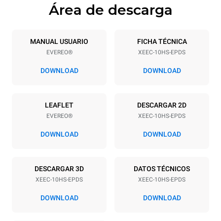
Área de descarga
Especificaciones de la bandeja
Número de bandejas
Tamaño de la bandeja
10
460x330
MANUAL USUARIO
FICHA TÉCNICA
EVEREO®
XEEC-10HS-EPDS
Distancia entre bandejas
28 mm
DOWNLOAD
DOWNLOAD
Alimentación
LEAFLET
DESCARGAR 2D
EVEREO®
XEEC-10HS-EPDS
Voltaje
Energia electrica
220-240V 1~
1,5 kW
DOWNLOAD
DOWNLOAD
frecuencia
Tipo de enchufe
50 / 60 Hz
Schuko | ✓
DESCARGAR 3D
DATOS TÉCNICOS
XEEC-10HS-EPDS
XEEC-10HS-EPDS
DOWNLOAD
DOWNLOAD