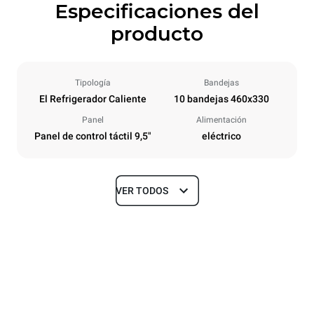
Especificaciones del
producto
Tipología
Bandejas
El Refrigerador Caliente
10 bandejas 460x330
Panel
Alimentación
Panel de control táctil 9,5"
eléctrico
VER TODOS
Tamaños
Ancho
Profundidad
600 mm
610 mm
Altura
Peso
590 mm
49 kg