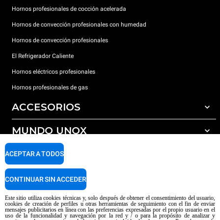
Hornos profesionales de cocción acelerada
Hornos de convección profesionales con humedad
Hornos de convección profesionales
El Refrigerador Caliente
Hornos eléctricos profesionales
Hornos profesionales de gas
ACCESORIOS
MUNDO UNOX
Todos los accesorios
Detergentes para lavado automático
SOPORTE
ACEPTAR A TODOS
Nuestras sedes en el mundo
Detergentes para lavado manual
Tratamiento de agua con filtros de resina
Garantía Unox
CONTINUAR SIN ACCEDER
Tratamiento de agua por ósmosis inversa
Red de distribuidores
Este sitio utiliza cookies técnicas y, solo después de obtener el consentimiento del usuario,
cookies de creación de perfiles u otras herramientas de seguimiento con el fin de enviar
Centros de servicio técnico
mensajes publicitarios en línea con las preferencias expresadas por el propio usuario en el
uso de la funcionalidad y navegación por la red y / o para la propósito de analizar y
Aviso sobre el contenido generado por IA
Privacy policy
Cookie policy