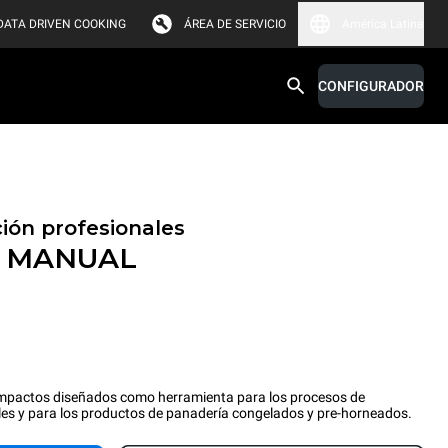
DATA DRIVEN COOKING
ÁREA DE SERVICIO
América Latina
CONFIGURADOR
ión profesionales
™
MANUAL
pactos diseñados como herramienta para los procesos de
les y para los productos de panadería congelados y pre-horneados.