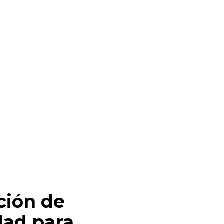
ción de
ad para