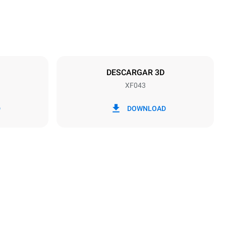
Distancia entre bandejas
70 mm
DESCARGAR 3D
XF043
frecuencia
50 Hz
D
DOWNLOAD