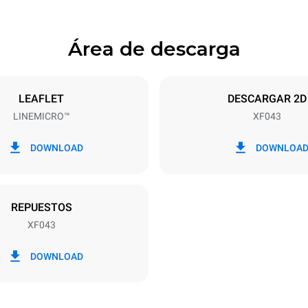
Área de descarga
ndejas
Tamaño de la bandeja
600x400
LEAFLET
DESCARGAR 2D
LINEMICRO™
XF043
Energia electrica
~ / 220-240V 3~ / 220-240V
5,3 kW
DOWNLOAD
DOWNLOA
fe
DO
REPUESTOS
XF043
DOWNLOAD