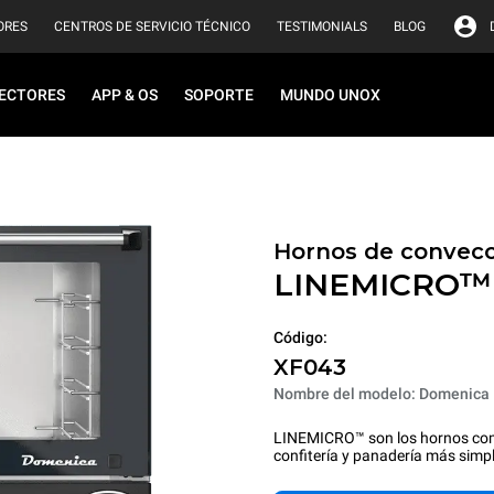
ORES
CENTROS DE SERVICIO TÉCNICO
TESTIMONIALS
BLOG
ECTORES
APP & OS
SOPORTE
MUNDO UNOX
Hornos de convecc
LINEMICRO
Código:
XF043
Nombre del modelo: Domenica
LINEMICRO™ son los hornos com
confitería y panadería más simp