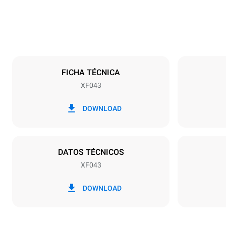
Especificaciones de la bandeja
Número de ba
4
FICHA TÉCNICA
XF043
Alimentación
Voltaje
380-415V 3N
DOWNLOAD
1~
Tipo de enchu
NO INCLUI
DATOS TÉCNICOS
XF043
DOWNLOAD