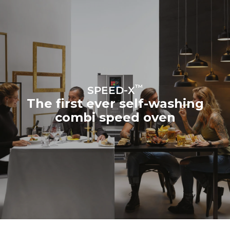
Gas Protocol
™
SPEED-X
The first ever self-washing
combi speed oven