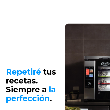
Repetiré
tus
recetas.
Siempre a
la
perfección
.