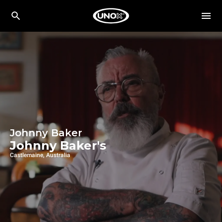
Johnny Baker
Johnny Baker's
Castlemaine, Australia