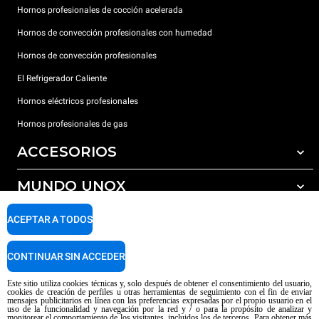
Hornos profesionales de cocción acelerada
Hornos de convección profesionales con humedad
Hornos de convección profesionales
El Refrigerador Caliente
Hornos eléctricos profesionales
Hornos profesionales de gas
ACCESORIOS
MUNDO UNOX
Todos los accesorios
Detergentes para lavado automático
SOPORTE
ACEPTAR A TODOS
Nuestras sedes en el mundo
Detergentes para lavado manual
Tratamiento de agua con filtros de resina
Garantía Unox
CONTINUAR SIN ACCEDER
Tratamiento de agua por ósmosis inversa
Red de distribuidores
Este sitio utiliza cookies técnicas y, solo después de obtener el consentimiento del usuario,
cookies de creación de perfiles u otras herramientas de seguimiento con el fin de enviar
Centros de servicio técnico
mensajes publicitarios en línea con las preferencias expresadas por el propio usuario en el
uso de la funcionalidad y navegación por la red y / o para la propósito de analizar y
Aviso sobre el contenido generado por IA
Privacy policy
Cookie policy
monitorear el comportamiento de los visitantes, incluidos los de terceros. Para obtener más