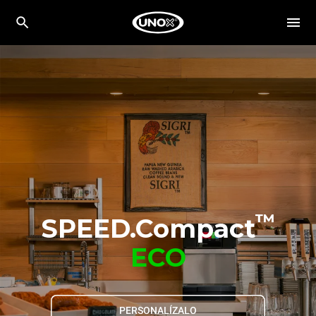
™
SPEED.Compact
ECO
PERSONALÍZALO