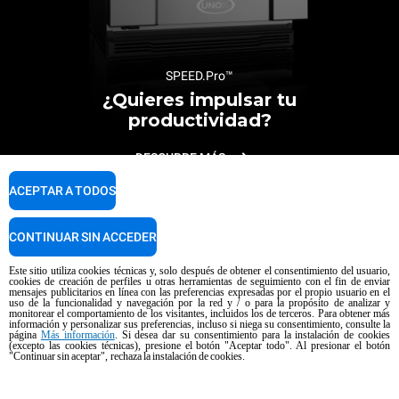
SPEED.Pro™
¿Quieres impulsar tu
productividad?
DESCUBRE MÁS
ACEPTAR A TODOS
CONTINUAR SIN ACCEDER
Este sitio utiliza cookies técnicas y, solo después de obtener el consentimiento del usuario,
cookies de creación de perfiles u otras herramientas de seguimiento con el fin de enviar
mensajes publicitarios en línea con las preferencias expresadas por el propio usuario en el
uso de la funcionalidad y navegación por la red y / o para la propósito de analizar y
monitorear el comportamiento de los visitantes, incluidos los de terceros. Para obtener más
información y personalizar sus preferencias, incluso si niega su consentimiento, consulte la
página
Más información
. Si desea dar su consentimiento para la instalación de cookies
Newsletter
(excepto las cookies técnicas), presione el botón "Aceptar todo". Al presionar el botón
"Continuar sin aceptar", rechaza la instalación de cookies.
Mantente al día sobre proyectos, noticias y eventos.