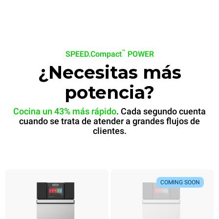
™
SPEED.Compact
POWER
¿Necesitas más
potencia?
Cocina un 43% más rápido
. Cada segundo cuenta
cuando se trata de atender a grandes flujos de
clientes.
Pan de banana
Bánh mì
COMING SOON
COMING SOON
Listo en
Listo en
60 seg
30 seg
.
.