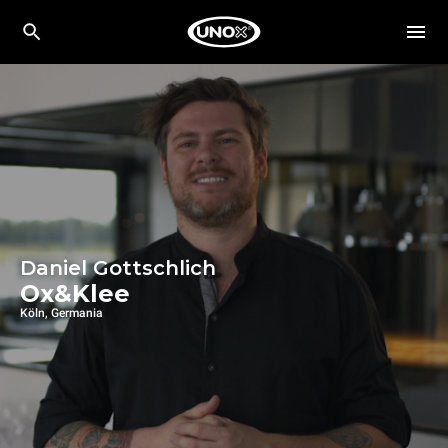
Daniel Gottschlich
Ox&Klee
Köln, Germania