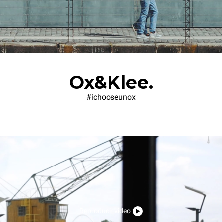
Ox&Klee.
#ichooseunox
Reproducir video