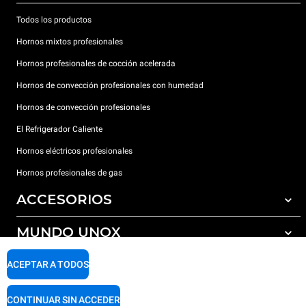
Todos los productos
Hornos mixtos profesionales
Hornos profesionales de cocción acelerada
Hornos de convección profesionales con humedad
Hornos de convección profesionales
El Refrigerador Caliente
Hornos eléctricos profesionales
Hornos profesionales de gas
ACCESORIOS
MUNDO UNOX
Todos los accesorios
Detergentes para lavado automático
SOPORTE
ACEPTAR A TODOS
Nuestras sedes en el mundo
Detergentes para lavado manual
Tratamiento de agua con filtros de resina
Garantía Unox
CONTINUAR SIN ACCEDER