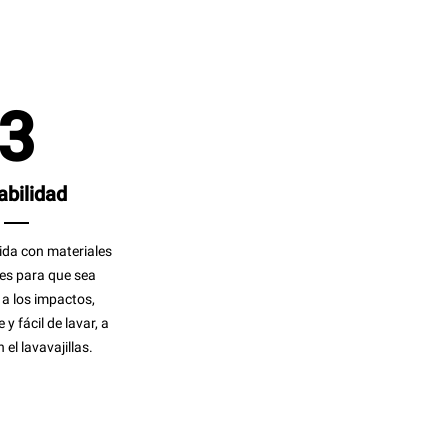
3
abilidad
ida con materiales
es para que sea
 a los impactos,
y fácil de lavar, a
el lavavajillas.