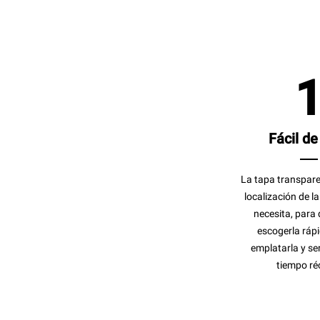
Fácil de
La tapa transparen
localización de l
necesita, para
escogerla ráp
emplatarla y ser
tiempo ré