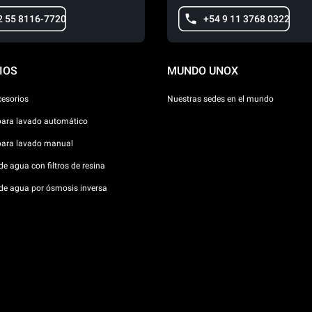
2 55 8116-7720
+54 9 11 3768 0322
IOS
MUNDO UNOX
cesorios
Nuestras sedes en el mundo
para lavado automático
para lavado manual
e agua con filtros de resina
de agua por ósmosis inversa