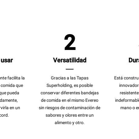
1
2
 usar
Versatilidad
Dur
te facilita la
Gracias a las Tapas
Está constru
a comida que
Superholding, es posible
innovador
 que pueda
conservar diferentes bandejas
resistente
idamente,
de comida en el mismo Evereo
indeformable 
virla en un
sin riesgos de contaminación de
mano o en 
cord.
sabores y olores entre un
alimento y otro.