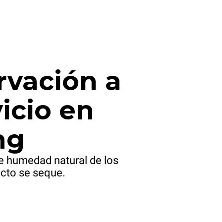
rvación a
icio en
ng
e humedad natural de los
ucto se seque.