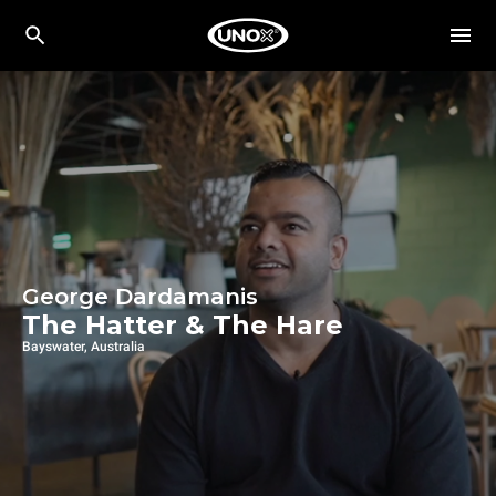
George Dardamanis
The Hatter & The Hare
Bayswater, Australia