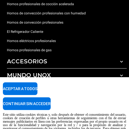
Hornos profesionales de cocción acelerada
Hornos de convección profesionales con humedad
Hornos de convección profesionales
El Refrigerador Caliente
Hornos eléctricos profesionales
Hornos profesionales de gas
ACCESORIOS
MUNDO UNOX
Todos los accesorios
Detergentes para lavado automático
SOPORTE
ACEPTAR A TODOS
Nuestras sedes en el mundo
Detergentes para lavado manual
Tratamiento de agua con filtros de resina
Garantía Unox
CONTINUAR SIN ACCEDER
Tratamiento de agua por ósmosis inversa
Red de distribuidores
Este sitio utiliza cookies técnicas y, solo después de obtener el consentimiento del usuario,
cookies de creación de perfiles u otras herramientas de seguimiento con el fin de enviar
Centros de servicio técnico
mensajes publicitarios en línea con las preferencias expresadas por el propio usuario en el
uso de la funcionalidad y navegación por la red y / o para la propósito de analizar y
Aviso sobre el contenido generado por IA
Privacy policy
Cookie policy
monitorear el comportamiento de los visitantes, incluidos los de terceros. Para obtener más